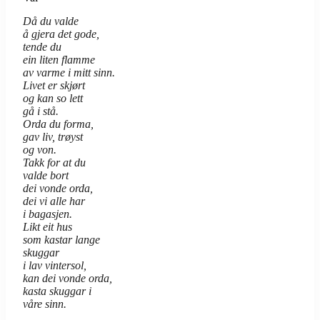
Då du valde
å gjera det gode,
tende du
ein liten flamme
av varme i mitt sinn.
Livet er skjørt
og kan so lett
gå i stå.
Orda du forma,
gav liv, trøyst
og von.
Takk for at du
valde bort
dei vonde orda,
dei vi alle har
i bagasjen.
Likt eit hus
som kastar lange
skuggar
i lav vintersol,
kan dei vonde orda,
kasta skuggar i
våre sinn.