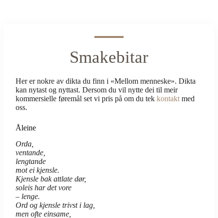
Smakebitar
Her er nokre av dikta du finn i «Mellom menneske». Dikta
kan nytast og nyttast. Dersom du vil nytte dei til meir
kommersielle føremål set vi pris på om du tek
kontakt
med
oss.
Åleine
Orda,
ventande,
lengtande
mot ei kjensle.
Kjensle bak attlate dør,
soleis har det vore
– lenge.
Ord og kjensle trivst i lag,
men ofte einsame,