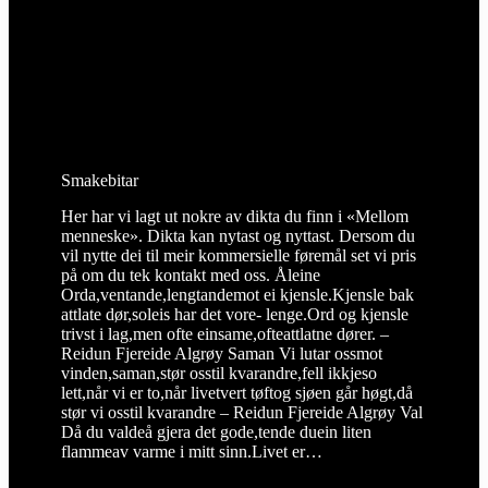
Smakebitar
Her har vi lagt ut nokre av dikta du finn i «Mellom
menneske». Dikta kan nytast og nyttast. Dersom du
vil nytte dei til meir kommersielle føremål set vi pris
på om du tek kontakt med oss. Åleine
Orda,ventande,lengtandemot ei kjensle.Kjensle bak
attlate dør,soleis har det vore- lenge.Ord og kjensle
trivst i lag,men ofte einsame,ofteattlatne dører. –
Reidun Fjereide Algrøy Saman Vi lutar ossmot
vinden,saman,stør osstil kvarandre,fell ikkjeso
lett,når vi er to,når livetvert tøftog sjøen går høgt,då
stør vi osstil kvarandre – Reidun Fjereide Algrøy Val
Då du valdeå gjera det gode,tende duein liten
flammeav varme i mitt sinn.Livet er…