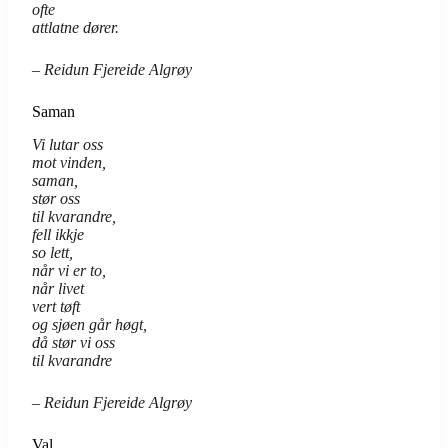
ofte
attlatne dører.
– Reidun Fjereide Algrøy
Saman
Vi lutar oss
mot vinden,
saman,
stør oss
til kvarandre,
fell ikkje
so lett,
når vi er to,
når livet
vert tøft
og sjøen går høgt,
då stør vi oss
til kvarandre
– Reidun Fjereide Algrøy
Val