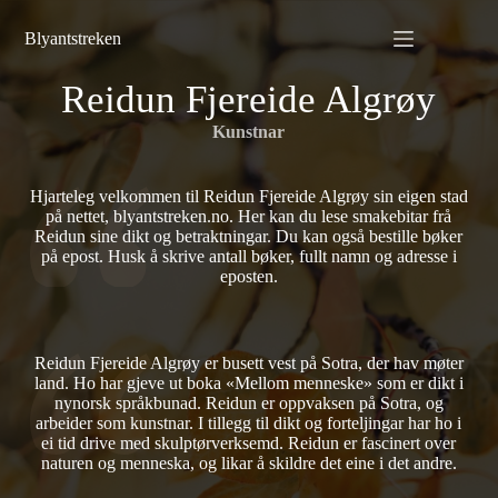
Hopp
til
Blyantstreken
innholdet
Reidun Fjereide Algrøy
Kunstnar
Hjarteleg velkommen til Reidun Fjereide Algrøy sin eigen stad
på nettet, blyantstreken.no. Her kan du lese smakebitar frå
Reidun sine dikt og betraktningar. Du kan også bestille bøker
på epost. Husk å skrive antall bøker, fullt namn og adresse i
eposten.
Reidun Fjereide Algrøy er busett vest på Sotra, der hav møter
land. Ho har gjeve ut boka «Mellom menneske» som er dikt i
nynorsk språkbunad. Reidun er oppvaksen på Sotra, og
arbeider som kunstnar. I tillegg til dikt og forteljingar har ho i
ei tid drive med skulptørverksemd. Reidun er fascinert over
naturen og menneska, og likar å skildre det eine i det andre.