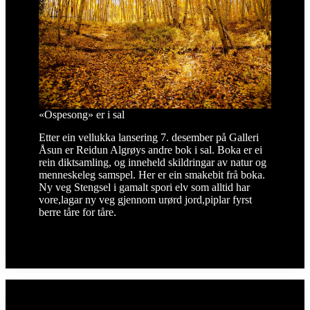
«Ospesong» er i sal
Etter ein vellukka lansering 7. desember på Galleri
Åsun er Reidun Algrøys andre bok i sal. Boka er ei
rein diktsamling, og inneheld skildringar av natur og
menneskeleg samspel. Her er ein smakebit frå boka.
Ny veg Stengsel i gamalt spori elv som alltid har
vore,lagar ny veg gjennom urørd jord,piplar fyrst
berre tåre for tåre.